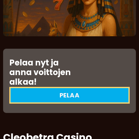
Pelaa nyt ja
anna voittojen
alkaa!
PELAA
Cleobetra Casino