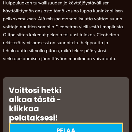
Huippuluokan turvallisuuden ja käyttäjäystävällisen
käyttöliittymän ansiosta tämä kasino lupaa kuninkaallisen
pelikokemuksen. Älä missaa mahdollisuutta voittaa suuria
voittoja nauttien samalla Cleobetran ylellisestä ilmapiiristä.
Olitpa sitten kokenut pelaaja tai uusi tulokas, Cleobetran
rekisteröitymisprosessi on suunniteltu helppoutta ja
tehokkuutta silmällä pitäen, mikä tekee pääsystäsi
verkkopelaamisen jännittävään maailmaan vaivatonta.
Voittosi hetki
alkaa tästä -
klikkaa
pelataksesi!
PELAA