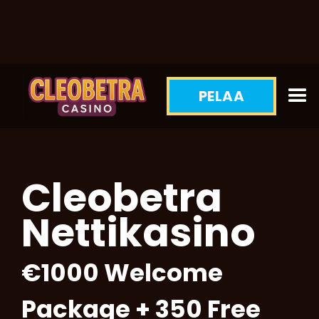
PELAA
Cleobetra
Nettikasino
€1000 Welcome
Package + 350 Free