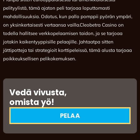
pelityylistä, tämä ajaton peli tarjoaa loputtomasti
mahdollisuuksia. Odotus, kun pallo pomppii pyörän ympäri,
on yksinkertaisesti vertaansa vailla.Cleobetra Casino on
todella hallitsee verkkopelaamisen taidon, ja se tarjoaa
jotakin kaikentyyppisille pelaajille. Jahtaatpa sitten
jättipotteja tai strategioit korttipeleissä, tämä alusta tarjoaa
poikkeuksellisen pelikokemuksen.
Vedä vivusta,
omista yö!
PELAA