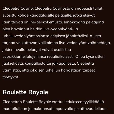
Cleobetra Casino: Cleobetra Casinosta on nopeasti tullut
suosittu kohde kanadalaisille pelaajille, jotka etsivät
jännittävää online-pelikokemusta. Innokkaana pelaajana
olen havainnut heidän live-vedonlyönti- ja
urheiluvedonlyöntiosionsa erityisen jännittäviksi. Alusta
tarjoaa vaikuttavan valikoiman live-vedonlyöntivaihtoehtoja,
joiden avulla pelaajat voivat osallistua
suosikkiurheilulajeihinsa reaaliaikaisesti. Olipa kyse sitten
jääkiekosta, koripallosta tai jalkapallosta, Cleobetra
varmistaa, että jokaisen urheilun harrastajan tarpeet
täyttyvät.
Roulette Royale
Cleobetran Roulette Royale erottuu edukseen tyylikkäällä
muotoilullaan ja mukaansatempaavalla pelattavuudellaan.