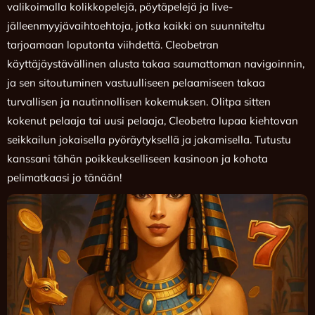
valikoimalla kolikkopelejä, pöytäpelejä ja live-
jälleenmyyjävaihtoehtoja, jotka kaikki on suunniteltu
tarjoamaan loputonta viihdettä. Cleobetran
käyttäjäystävällinen alusta takaa saumattoman navigoinnin,
ja sen sitoutuminen vastuulliseen pelaamiseen takaa
turvallisen ja nautinnollisen kokemuksen. Olitpa sitten
kokenut pelaaja tai uusi pelaaja, Cleobetra lupaa kiehtovan
seikkailun jokaisella pyöräytyksellä ja jakamisella. Tutustu
kanssani tähän poikkeukselliseen kasinoon ja kohota
pelimatkaasi jo tänään!