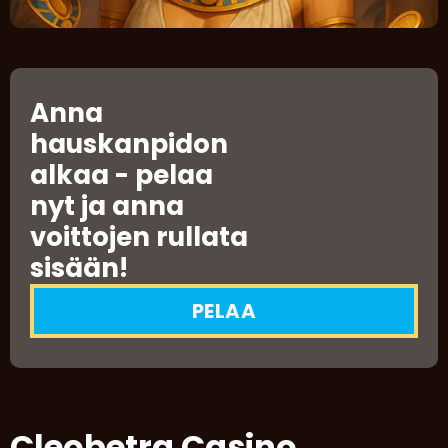
Anna
hauskanpidon
alkaa - pelaa
nyt ja anna
voittojen rullata
sisään!
PELAA
Cleobetra Casino