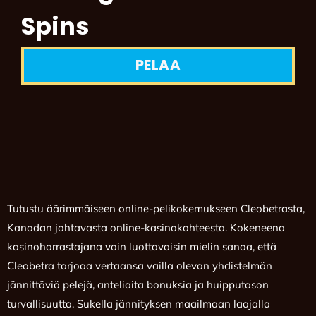
Spins
PELAA
Tutustu äärimmäiseen online-pelikokemukseen Cleobetrasta,
Kanadan johtavasta online-kasinokohteesta. Kokeneena
kasinoharrastajana voin luottavaisin mielin sanoa, että
Cleobetra tarjoaa vertaansa vailla olevan yhdistelmän
jännittäviä pelejä, anteliaita bonuksia ja huipputason
turvallisuutta. Sukella jännityksen maailmaan laajalla