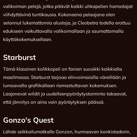
valikoiman pelejä, jotka pitävät kaikki uhkapelien harrastajat
viihdyttävinä tuntikausia. Kokeneena pelaajana olen
selannut lukemattomia alustoja, ja Cleobetra todella erottuu
edukseen vaikuttavalla valikoimallaan ja saumattomalla
käyttökokemuksellaan.
Starburst
Tämä klassinen kolikkopeli on fanien suosikki kaikkialla
maailmassa. Starburst tarjoaa elinvoimaisilla väreillään ja
lumoavalla grafiikallaan riemastuttavan kokemuksen.
Laajenevat wildit ja uudelleenpyöräytystoiminto takaavat,
että jännitys on aina vain pyöräytyksen päässä.
Gonzo's Quest
Lähde seikkailumatkalle Gonzon, hurmaavan konkistadorin,