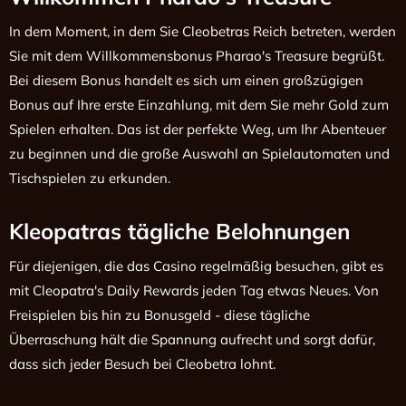
In dem Moment, in dem Sie Cleobetras Reich betreten, werden
Sie mit dem Willkommensbonus Pharao's Treasure begrüßt.
Bei diesem Bonus handelt es sich um einen großzügigen
Bonus auf Ihre erste Einzahlung, mit dem Sie mehr Gold zum
Spielen erhalten. Das ist der perfekte Weg, um Ihr Abenteuer
zu beginnen und die große Auswahl an Spielautomaten und
Tischspielen zu erkunden.
Kleopatras tägliche Belohnungen
Für diejenigen, die das Casino regelmäßig besuchen, gibt es
mit Cleopatra's Daily Rewards jeden Tag etwas Neues. Von
Freispielen bis hin zu Bonusgeld - diese tägliche
Überraschung hält die Spannung aufrecht und sorgt dafür,
dass sich jeder Besuch bei Cleobetra lohnt.