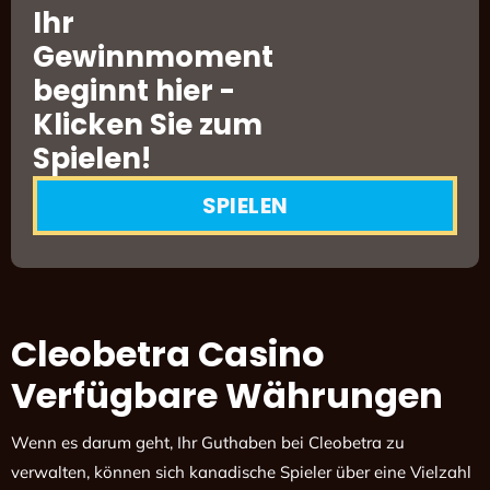
Ihr
Gewinnmoment
beginnt hier -
Klicken Sie zum
Spielen!
SPIELEN
Cleobetra Casino
Verfügbare Währungen
Wenn es darum geht, Ihr Guthaben bei Cleobetra zu
verwalten, können sich kanadische Spieler über eine Vielzahl