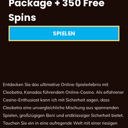
Package + 350 Free
Spins
SPIELEN
Entdecken Sie das ultimative Online-Spielerlebnis mit
Cleobetra, Kanadas führendem Online-Casino. Als erfahrener
Casino-Enthusiast kann ich mit Sicherheit sagen, dass
Cleobetra eine unvergleichliche Mischung aus spannenden
Spielen, großzügigen Boni und erstklassiger Sicherheit bietet.
Tauchen Sie ein in eine aufregende Welt mit einer riesigen