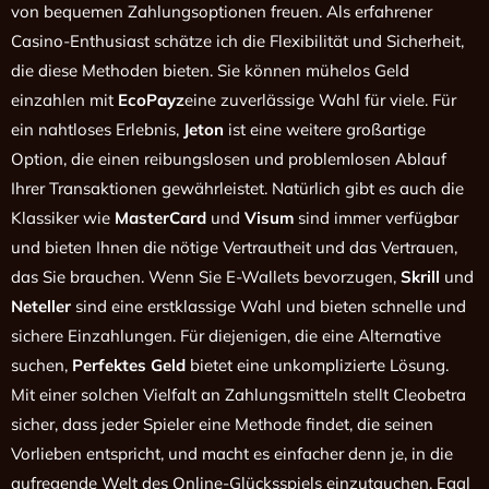
von bequemen Zahlungsoptionen freuen. Als erfahrener
Casino-Enthusiast schätze ich die Flexibilität und Sicherheit,
die diese Methoden bieten. Sie können mühelos Geld
einzahlen mit
EcoPayz
eine zuverlässige Wahl für viele. Für
ein nahtloses Erlebnis,
Jeton
ist eine weitere großartige
Option, die einen reibungslosen und problemlosen Ablauf
Ihrer Transaktionen gewährleistet. Natürlich gibt es auch die
Klassiker wie
MasterCard
und
Visum
sind immer verfügbar
und bieten Ihnen die nötige Vertrautheit und das Vertrauen,
das Sie brauchen. Wenn Sie E-Wallets bevorzugen,
Skrill
und
Neteller
sind eine erstklassige Wahl und bieten schnelle und
sichere Einzahlungen. Für diejenigen, die eine Alternative
suchen,
Perfektes Geld
bietet eine unkomplizierte Lösung.
Mit einer solchen Vielfalt an Zahlungsmitteln stellt Cleobetra
sicher, dass jeder Spieler eine Methode findet, die seinen
Vorlieben entspricht, und macht es einfacher denn je, in die
aufregende Welt des Online-Glücksspiels einzutauchen. Egal