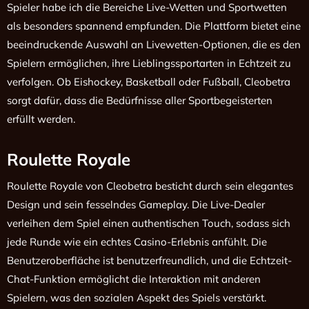
Spieler habe ich die Bereiche Live-Wetten und Sportwetten
als besonders spannend empfunden. Die Plattform bietet eine
beeindruckende Auswahl an Livewetten-Optionen, die es den
Spielern ermöglichen, ihre Lieblingssportarten in Echtzeit zu
verfolgen. Ob Eishockey, Basketball oder Fußball, Cleobetra
sorgt dafür, dass die Bedürfnisse aller Sportbegeisterten
erfüllt werden.
Roulette Royale
Roulette Royale von Cleobetra besticht durch sein elegantes
Design und sein fesselndes Gameplay. Die Live-Dealer
verleihen dem Spiel einen authentischen Touch, sodass sich
jede Runde wie ein echtes Casino-Erlebnis anfühlt. Die
Benutzeroberfläche ist benutzerfreundlich, und die Echtzeit-
Chat-Funktion ermöglicht die Interaktion mit anderen
Spielern, was den sozialen Aspekt des Spiels verstärkt.