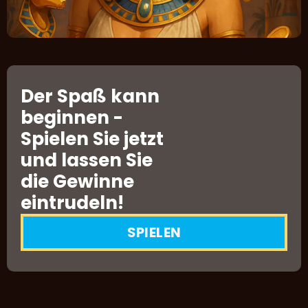
Der Spaß kann
beginnen -
Spielen Sie jetzt
und lassen Sie
die Gewinne
eintrudeln!
SPIELEN