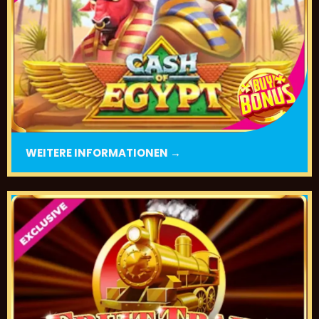
WEITERE INFORMATIONEN →