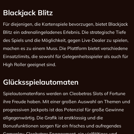
Blackjack Blitz
Für diejenigen, die Kartenspiele bevorzugen, bietet Blackjack
Blitz ein adrenalingeladenes Erlebnis. Die strategische Tiefe
des Spiels und die Möglichkeit, gegen Live-Dealer zu spielen,
machen es zu einem Muss. Die Plattform bietet verschiedene
Einsatzlimits, die sowohl für Gelegenheitsspieler als auch für
High Roller geeignet sind.
Glücksspielautomaten
Spielautomatenfans werden an Cleobetras Slots of Fortune
ihre Freude haben. Mit einer großen Auswahl an Themen und
progressiven Jackpots ist das Potenzial für große Gewinne
allgegenwärtig. Die Grafik ist erstklassig und die
Bonusfunktionen sorgen für ein frisches und aufregendes
Gameplay. Cleobetras Engagement, ein vielfältiges und