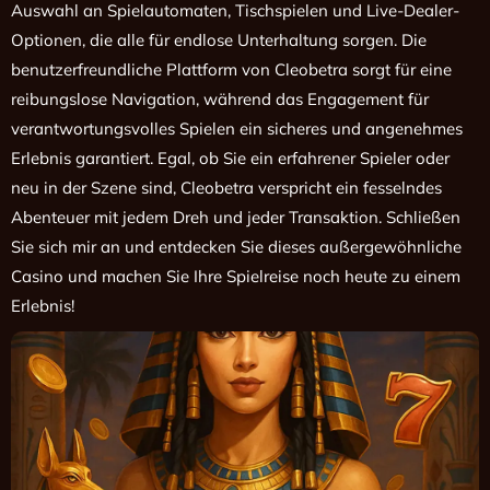
Auswahl an Spielautomaten, Tischspielen und Live-Dealer-
Optionen, die alle für endlose Unterhaltung sorgen. Die
benutzerfreundliche Plattform von Cleobetra sorgt für eine
reibungslose Navigation, während das Engagement für
verantwortungsvolles Spielen ein sicheres und angenehmes
Erlebnis garantiert. Egal, ob Sie ein erfahrener Spieler oder
neu in der Szene sind, Cleobetra verspricht ein fesselndes
Abenteuer mit jedem Dreh und jeder Transaktion. Schließen
Sie sich mir an und entdecken Sie dieses außergewöhnliche
Casino und machen Sie Ihre Spielreise noch heute zu einem
Erlebnis!