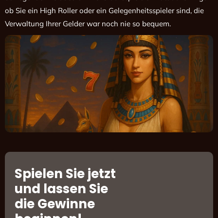
ob Sie ein High Roller oder ein Gelegenheitsspieler sind, die
Verwaltung Ihrer Gelder war noch nie so bequem.
Spielen Sie jetzt
und lassen Sie
die Gewinne