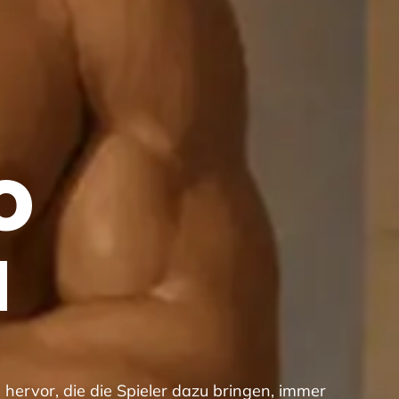
o
a
ervor, die die Spieler dazu bringen, immer