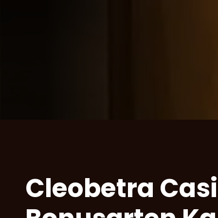
Cleobetra Cas