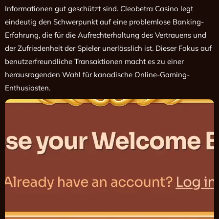
Informationen gut geschützt sind. Cleobetra Casino legt
eindeutig den Schwerpunkt auf eine problemlose Banking-
Erfahrung, die für die Aufrechterhaltung des Vertrauens und
der Zufriedenheit der Spieler unerlässlich ist. Dieser Fokus auf
benutzerfreundliche Transaktionen macht es zu einer
herausragenden Wahl für kanadische Online-Gaming-
Enthusiasten.