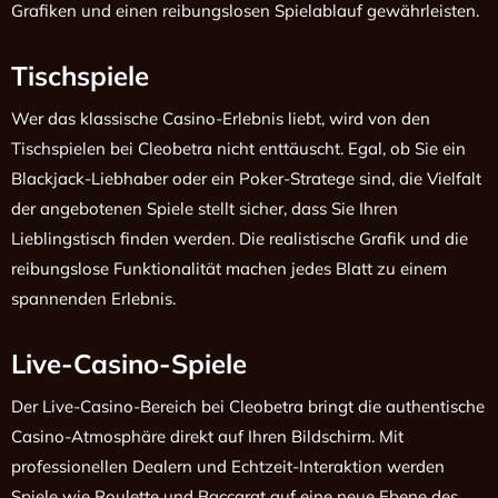
Grafiken und einen reibungslosen Spielablauf gewährleisten.
Tischspiele
Wer das klassische Casino-Erlebnis liebt, wird von den
Tischspielen bei Cleobetra nicht enttäuscht. Egal, ob Sie ein
Blackjack-Liebhaber oder ein Poker-Stratege sind, die Vielfalt
der angebotenen Spiele stellt sicher, dass Sie Ihren
Lieblingstisch finden werden. Die realistische Grafik und die
reibungslose Funktionalität machen jedes Blatt zu einem
spannenden Erlebnis.
Live-Casino-Spiele
Der Live-Casino-Bereich bei Cleobetra bringt die authentische
Casino-Atmosphäre direkt auf Ihren Bildschirm. Mit
professionellen Dealern und Echtzeit-Interaktion werden
Spiele wie Roulette und Baccarat auf eine neue Ebene des