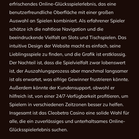
erfrischendes Online-Glücksspielerlebnis, das eine
benutzerfreundliche Oberfläche mit einer großen
Auswahl an Spielen kombiniert. Als erfahrener Spieler
schätze ich die nahtlose Navigation und die
beeindruckende Vielfalt an Slots und Tischspielen. Das
intuitive Design der Website macht es einfach, seine
Lieblingsspiele zu finden, und die Grafik ist erstklassig.
Der Nachteil ist, dass die Spielvielfalt zwar lobenswert
ist, der Auszahlungsprozess aber manchmal langsamer
ist als erwartet, was eifrige Gewinner frustrieren könnte.
Außerdem könnte der Kundensupport, obwohl er
hilfreich ist, von einer 24/7-Verfügbarkeit profitieren, um
Spielern in verschiedenen Zeitzonen besser zu helfen.
Insgesamt ist das Cleobetra Casino eine solide Wahl für
alle, die ein zuverlässiges und unterhaltsames Online-
Glücksspielerlebnis suchen.