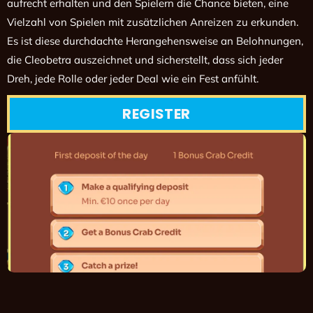
aufrecht erhalten und den Spielern die Chance bieten, eine
Vielzahl von Spielen mit zusätzlichen Anreizen zu erkunden.
Es ist diese durchdachte Herangehensweise an Belohnungen,
die Cleobetra auszeichnet und sicherstellt, dass sich jeder
Dreh, jede Rolle oder jeder Deal wie ein Fest anfühlt.
REGISTER