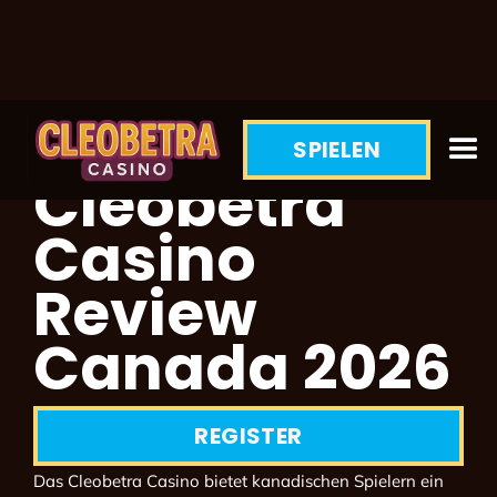
SPIELEN
Cleobetra
Casino
Review
Canada 2026
REGISTER
Das Cleobetra Casino bietet kanadischen Spielern ein